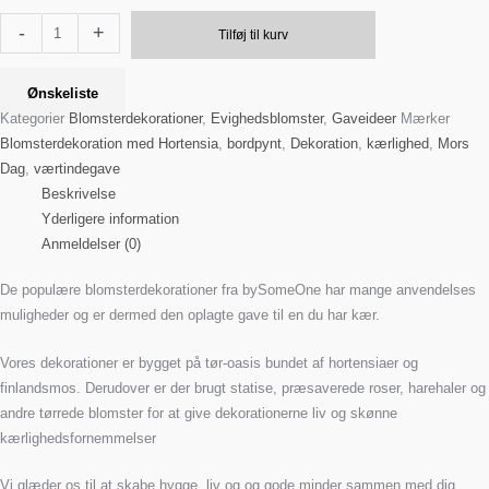
-
+
Tilføj til kurv
Ønskeliste
Kategorier
Blomsterdekorationer
,
Evighedsblomster
,
Gaveideer
Mærker
Blomsterdekoration med Hortensia
,
bordpynt
,
Dekoration
,
kærlighed
,
Mors
Dag
,
værtindegave
Beskrivelse
Yderligere information
Anmeldelser (0)
De populære blomsterdekorationer fra bySomeOne har mange anvendelses
muligheder og er dermed den oplagte gave til en du har kær.
Vores dekorationer er bygget på tør-oasis bundet af hortensiaer og
finlandsmos. Derudover er der brugt statise, præsaverede roser, harehaler og
andre tørrede blomster for at give dekorationerne liv og skønne
kærlighedsfornemmelser
Vi glæder os til at skabe hygge, liv og og gode minder sammen med dig.