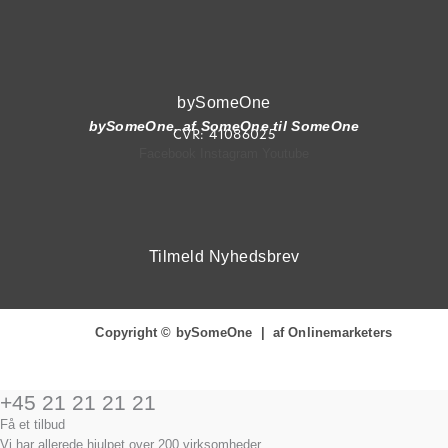
bySomeOne
bySomeOne, af SomeOne til SomeOne
CVR: 41086025
Facebook
Instagram
Youtube
Tilmeld Nyhedsbrev
Copyright © bySomeOne | af Onlinemarketers
+45 21 21 21 21
Få et tilbud
Vi har allerede hjulpet over 200 virksomheder…