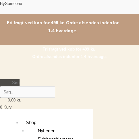
Gå
Blomsterdekoration,
Main
BySomeone
til
Kærligheds
Menu
indholdet
farver
Fri fragt ved køb for 499 kr. Ordre afsendes indenfor
antal
1-4 hverdage.
Fri fragt ved køb for 499 kr.
Ordre afsendes indenfor 1-4 hverdage.
Søg
0,00
kr.
0
Kurv
Shop
Nyheder
Evighedsblomster