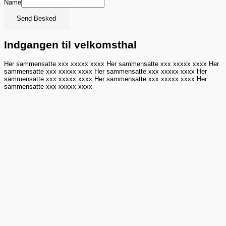
Name
Send Besked
Indgangen til velkomsthal
Her sammensatte xxx xxxxx xxxx Her sammensatte xxx xxxxx xxxx Her
sammensatte xxx xxxxx xxxx Her sammensatte xxx xxxxx xxxx Her
sammensatte xxx xxxxx xxxx Her sammensatte xxx xxxxx xxxx Her
sammensatte xxx xxxxx xxxx