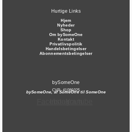
Hurtige Links
Hjem
Nyheder
Shop
Om bySomeOne
Kontakt
Privatlivspolitik
Handelsbetingelser
Abonnementsbetingelser
bySomeOne
CVR: 41086025
bySomeOne, af SomeOne til SomeOne
Facebook
Instagram
Youtube