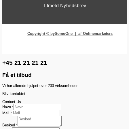
Tilmeld Nyhedsbrev
Copyright © bySomeOne | af Onlinemarketers
+45 21 21 21 21
Få et tilbud
Vi har allerede hjulpet over 200 virksomheder…
Bliv kontaktet
Contact Us
Navn
*
Mail
*
Besked
*