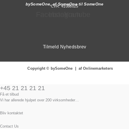
bySomeOne, af SomeOne til SomeOne
CVR: 41086025
Facebook
Instagram
Youtube
Tilmeld Nyhedsbrev
Copyright © bySomeOne | af Onlinemarketers
+45 21 21 21 21
Få et tilbud
Vi har allerede hjulpet over 200 virksomheder…
Bliv kontaktet
Contact Us