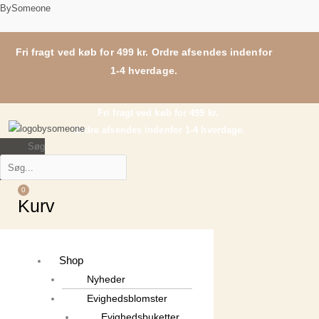
Gå
Main
BySomeone
til
Menu
indholdet
Fri fragt ved køb for 499 kr. Ordre afsendes indenfor
1-4 hverdage.
Fri fragt ved køb for 499 kr.
Ordre afsendes indenfor 1-4 hverdage.
Søg
0
Kurv
Shop
Nyheder
Evighedsblomster
Evighedsbuketter