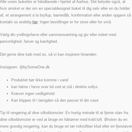
Alle vores buketter er håndlavede i hjertet af Aarhus. Det betyder også, at
hvis ønsket er der om en specialdesignet buket til dig selv eller en du holder
af, et arrangement á la bryllup, barnedåb, konfirmation eller anden opgave så
kontakt os endelig
her
.
Ingen bestillinger er for store eller for små.
Vælg din yndlingsfarve eller sammensætning og giv eller indret med
personlighed, farver og kærlighed.
Del gerne dine køb med os, så vi kan inspirere hinanden:
Instagram: @bySomeOne.dk
Produktet bør ikke komme i vand
kan falme i farve over tid ved at stå i direkte sollys
Kræver ingen vedligehold
Kan klippes til i længden så den passer til din vase
Tip til rengøring af dine silkeblomster: En hurtig metode til at fjerne støv fra
dine silkeblomster er ved at bruge en hårtørrer med kold luft. Ønsker du en
mere grundig rengøring, kan du bruge en tør mikrofiber klud eller en fjerstøver