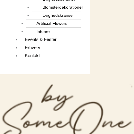
Blomsterdekorationer
Evighedskranse
Artificial Flowers
Interiør
Events & Fester
Erhverv
Kontakt