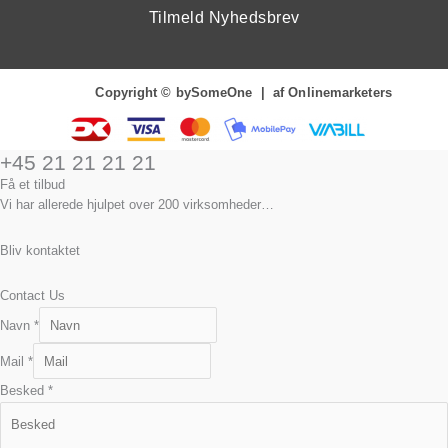
Tilmeld Nyhedsbrev
Copyright © bySomeOne | af Onlinemarketers
+45 21 21 21 21
Få et tilbud
Vi har allerede hjulpet over 200 virksomheder…
Bliv kontaktet
Contact Us
Navn
*
Mail
*
Besked
*