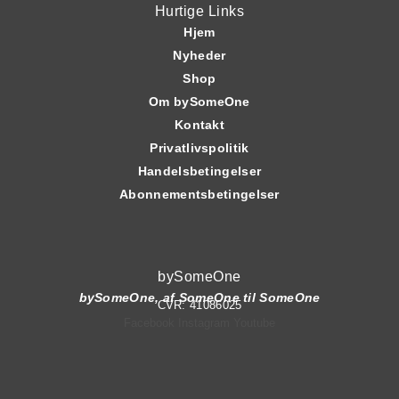
Hurtige Links
Hjem
Nyheder
Shop
Om bySomeOne
Kontakt
Privatlivspolitik
Handelsbetingelser
Abonnementsbetingelser
bySomeOne
bySomeOne, af SomeOne til SomeOne
CVR: 41086025
Facebook
Instagram
Youtube