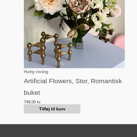
Hurtig visning
Artificial Flowers, Stor, Romantisk
buket
749,00
kr.
Tilføj til kurv