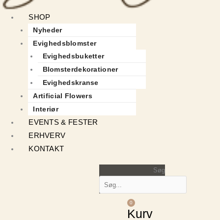
SHOP
Nyheder
Evighedsblomster
Evighedsbuketter
Blomsterdekorationer
Evighedskranse
Artificial Flowers
Interiør
EVENTS & FESTER
ERHVERV
KONTAKT
Søg
0
Kurv