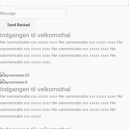
Message
Send Besked
Indgangen til velkomsthal
Her sammensatte xxx xxxxx xxxx Her sammensatte xxx xxxxx xxxx Her
sammensatte xxx xxxxx xxxx Her sammensatte xxx xxxxx xxxx Her
sammensatte xxx xxxxx xxxx Her sammensatte xxx xxxxx xxxx Her
sammensatte xxx xxxxx xxxx
Indgangen til velkomsthal
Her sammensatte xxx xxxxx xxxx Her sammensatte xxx xxxxx xxxx Her
sammensatte xxx xxxxx xxxx Her sammensatte xxx xxxxx xxxx Her
sammensatte xxx xxxxx xxxx Her sammensatte xxx xxxxx xxxx Her
sammensatte xxx xxxxx