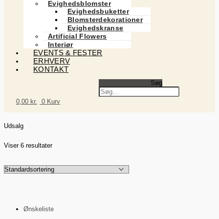
Evighedsblomster
Evighedsbuketter
Blomsterdekorationer
Evighedskranse
Artificial Flowers
Interiør
EVENTS & FESTER
ERHVERV
KONTAKT
Søg
0,00
kr.
0
Kurv
Udsalg
Viser 6 resultater
Ønskeliste