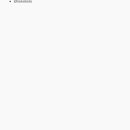
Ønskeliste