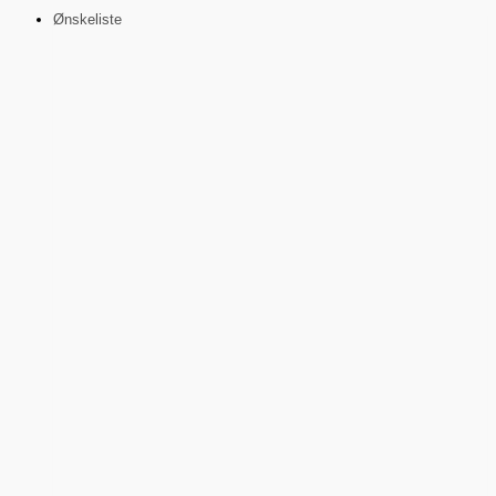
Ønskeliste