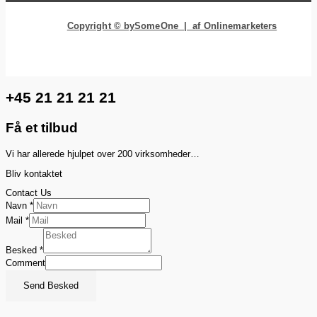
Copyright © bySomeOne | af Onlinemarketers
+45 21 21 21 21
Få et tilbud
Vi har allerede hjulpet over 200 virksomheder…
Bliv kontaktet
Contact Us
Navn
*
Mail
*
Besked
*
Comment
Send Besked