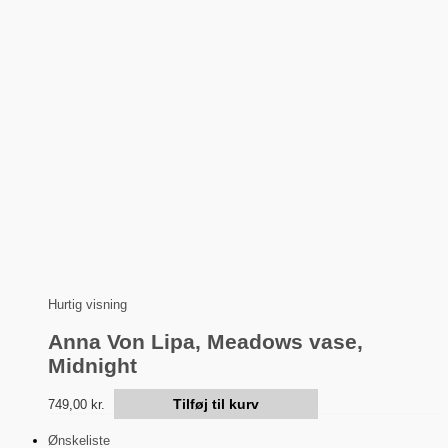
Hurtig visning
Anna Von Lipa, Meadows vase,
Midnight
Tilføj til kurv
749,00
kr.
Ønskeliste