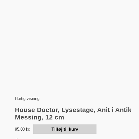
Hurtig visning
House Doctor, Lysestage, Anit i Antik
Messing, 12 cm
Tilføj til kurv
95,00
kr.