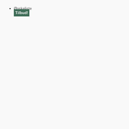
Ønskeliste
Tilbud!