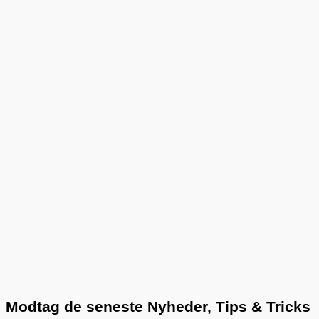
Modtag de seneste Nyheder, Tips & Tricks