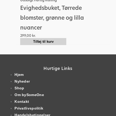
Udsolgt
Hurtig visning
Evighedsbuket, Tørrede
blomster, grønne og lilla
nuancer
299,00
kr.
Tilføj til kurv
Hurtige Links
Hjem
Nyheder
Shop
Om bySomeOne
Kontakt
Privatlivspolitik
Handelsbetingelser