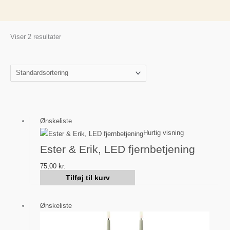
Viser 2 resultater
Ønskeliste
Hurtig visning
Ester & Erik, LED fjernbetjening
75,00
kr.
Tilføj til kurv
Ønskeliste