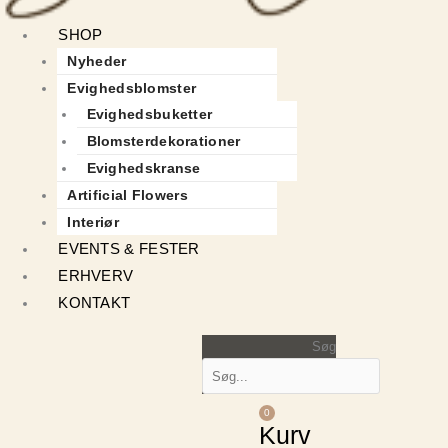
SHOP
Nyheder
Evighedsblomster
Evighedsbuketter
Blomsterdekorationer
Evighedskranse
Artificial Flowers
Interiør
EVENTS & FESTER
ERHVERV
KONTAKT
Søg
0
Kurv