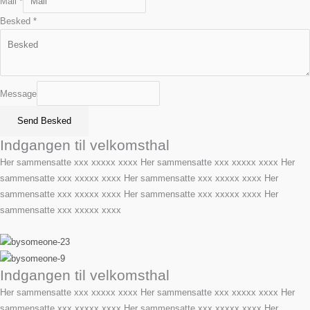
Mail
*
Besked
*
Message
Send Besked
Indgangen til velkomsthal
Her sammensatte xxx xxxxx xxxx Her sammensatte xxx xxxxx xxxx Her
sammensatte xxx xxxxx xxxx Her sammensatte xxx xxxxx xxxx Her
sammensatte xxx xxxxx xxxx Her sammensatte xxx xxxxx xxxx Her
sammensatte xxx xxxxx xxxx
Indgangen til velkomsthal
Her sammensatte xxx xxxxx xxxx Her sammensatte xxx xxxxx xxxx Her
sammensatte xxx xxxxx xxxx Her sammensatte xxx xxxxx xxxx Her