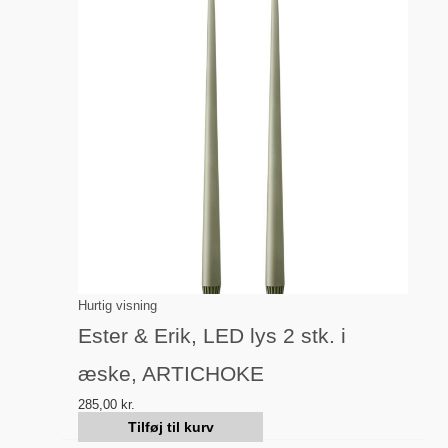
Hurtig visning
Ester & Erik, LED lys 2 stk. i
æske, ARTICHOKE
285,00
kr.
Tilføj til kurv