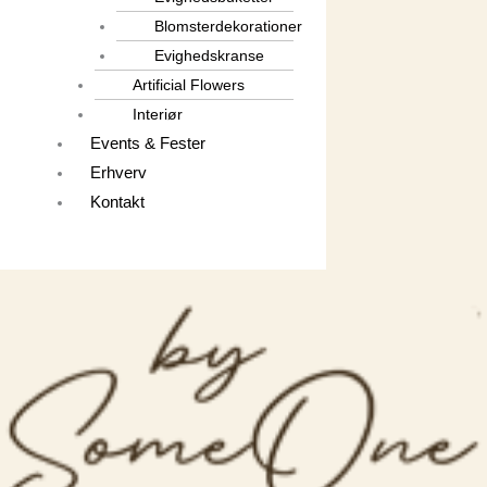
Blomsterdekorationer
Evighedskranse
Artificial Flowers
Interiør
Events & Fester
Erhverv
Kontakt