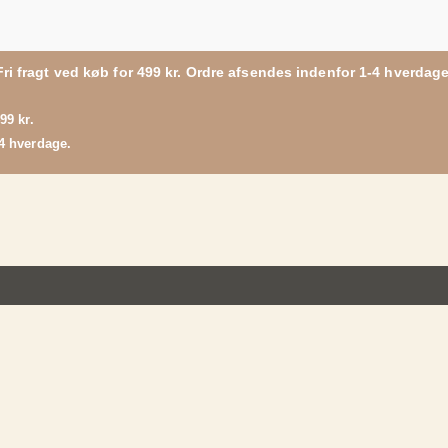
Fri fragt ved køb for 499 kr. Ordre afsendes indenfor 1-4 hverdage
499 kr.
4 hverdage.