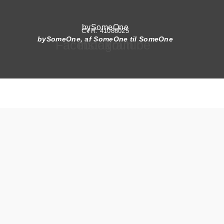
bySomeOne
CVR: 41086025
bySomeOne, af SomeOne til SomeOne
Facebook
Instagram
Youtube