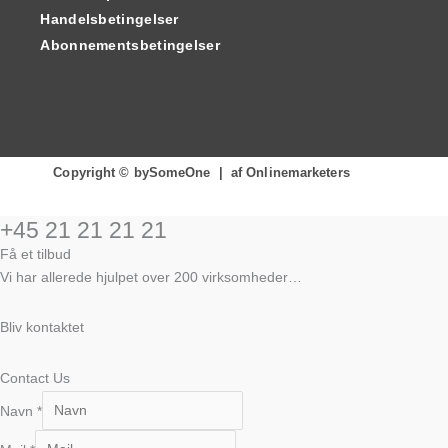
Handelsbetingelser
Abonnementsbetingelser
Copyright © bySomeOne | af Onlinemarketers
+45 21 21 21 21
Få et tilbud
Vi har allerede hjulpet over 200 virksomheder…
Bliv kontaktet
Contact Us
Navn
*