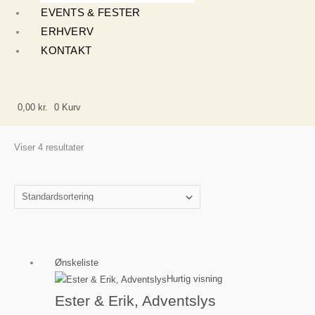
EVENTS & FESTER
ERHVERV
KONTAKT
0,00
kr.
0
Kurv
Viser 4 resultater
Ønskeliste
Hurtig visning
Ester & Erik, Adventslys