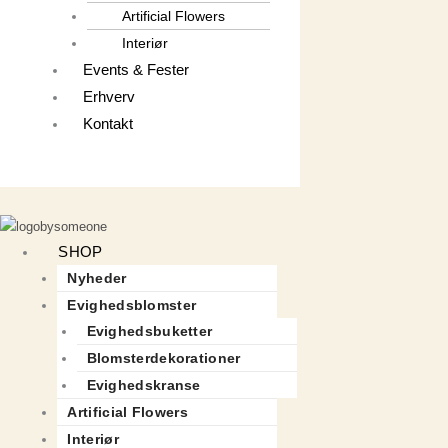
Artificial Flowers
Interiør
Events & Fester
Erhverv
Kontakt
SHOP
Nyheder
Evighedsblomster
Evighedsbuketter
Blomsterdekorationer
Evighedskranse
Artificial Flowers
Interiør