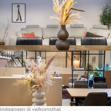
Indgangen til velkomsthal