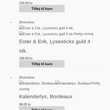
159,00
kr.
Tilføj til kurv
Ønskeliste
Hurtig visning
Ester & Erik, Lysesticks guld 4
stk.
199,00
kr.
Tilføj til kurv
Ønskeliste
Hurtig
visning
Kalenderlys, Bordeaux
99,00
kr.