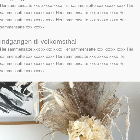
Her sammensatte xxx xxxxx xxxx Her sammensatte xxx xxxxx xxxx Her
sammensatte xxx xxxxx xxxx Her sammensatte xxx xxxxx xxxx Her
sammensatte xxx xxxxx xxxx Her sammensatte xxx xxxxx xxxx Her
sammensatte xxx xxxxx
Indgangen til velkomsthal
Her sammensatte xxx xxxxx xxxx Her sammensatte xxx xxxxx xxxx Her
sammensatte xxx xxxxx xxxx Her sammensatte xxx xxxxx xxxx Her
sammensatte xxx xxxxx xxxx Her sammensatte xxx xxxxx xxxx Her
sammensatte xxx xxxxx