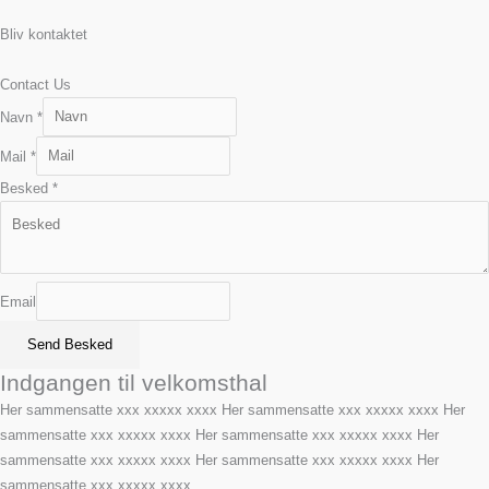
Bliv kontaktet
Contact Us
Navn
*
Mail
*
Besked
*
Email
Send Besked
Indgangen til velkomsthal
Her sammensatte xxx xxxxx xxxx Her sammensatte xxx xxxxx xxxx Her
sammensatte xxx xxxxx xxxx Her sammensatte xxx xxxxx xxxx Her
sammensatte xxx xxxxx xxxx Her sammensatte xxx xxxxx xxxx Her
sammensatte xxx xxxxx xxxx