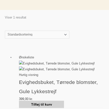
Viser 1 resultat
Ønskeliste
Hurtig visning
Evighedsbuket, Tørrede blomster,
Gule Lykkestrejf
399,00
kr.
Tilføj til kurv