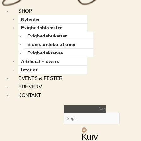
SHOP
Nyheder
Evighedsblomster
Evighedsbuketter
Blomsterdekorationer
Evighedskranse
Artificial Flowers
Interiør
EVENTS & FESTER
ERHVERV
KONTAKT
Søg
0
Kurv