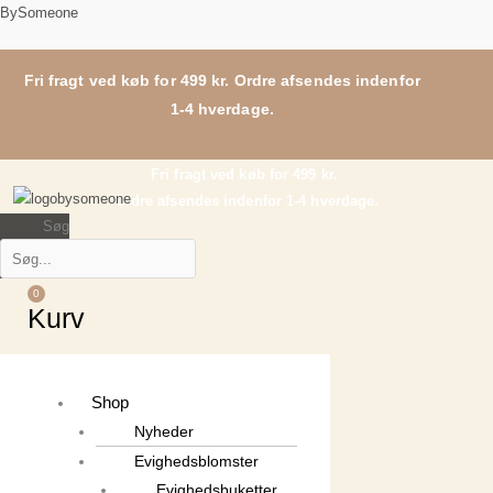
Gå
Main
BySomeone
til
Menu
indholdet
Fri fragt ved køb for 499 kr. Ordre afsendes indenfor
1-4 hverdage.
Fri fragt ved køb for 499 kr.
Ordre afsendes indenfor 1-4 hverdage.
Søg
0
Kurv
Shop
Nyheder
Evighedsblomster
Evighedsbuketter