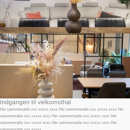
Indgangen til velkomsthal
Her sammensatte xxx xxxxx xxxx Her sammensatte xxx xxxxx xxxx Her
sammensatte xxx xxxxx xxxx Her sammensatte xxx xxxxx xxxx Her
sammensatte xxx xxxxx xxxx Her sammensatte xxx xxxxx xxxx Her
sammensatte xxx xxxxx